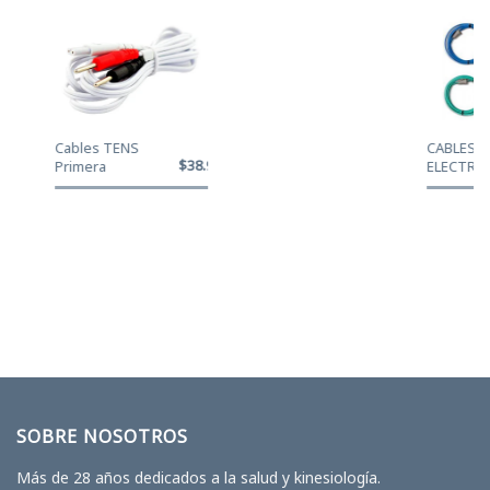
Cables TENS
CABLES DE
$38.950
Primera
ELECTROES
INTELECT
NEO
SOBRE NOSOTROS
Más de 28 años dedicados a la salud y kinesiología.