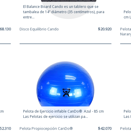
El Balance Board Cando es un tablero que se
tambalea de 14” diámetro (35 centímetros), para
Pelo
entre...
cm L
68.130
Disco Equilibrio Cando
$20.920
Pelot
Naranj
 cm
Pelota de Ejercicio inflable CanDo® Azul - 85 cm
Pelo
Las Pelotas de ejercicio se utilizan pa...
Las 
52.310
Pelota Propiocepción CanDo®
$42.070
Pelot