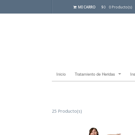
MI CARRO
$0
0 Producto(s)
Inicio
Tratamiento de Heridas
In
Apósito Estándar
Ba
Ba
25 Producto(s)
Ca
Co