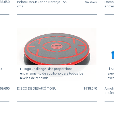
33.650
Pelota Donut Cando Naranjo - 55
Domo 
Sin stock
cms
entren
SU
El Togu Challenge Disc proporciona
El A
entrenamiento de equilibrio para todos los
ejer
niveles de rendimie...
exce
69.600
DISCO DE DESAFIÓ TOGU
$718.540
Almoha
estánda