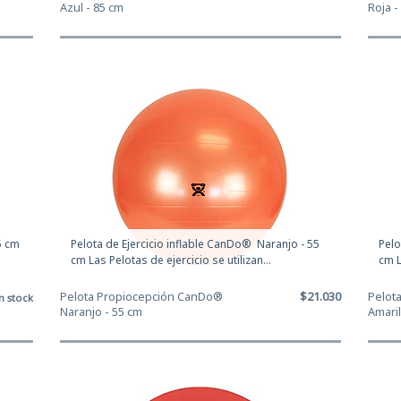
Azul - 85 cm
Roja -
5 cm
Pelota de Ejercicio inflable CanDo® Naranjo - 55
Pelo
cm Las Pelotas de ejercicio se utilizan...
cm L
Pelota Propiocepción CanDo®
$21.030
Pelot
n stock
Naranjo - 55 cm
Amaril