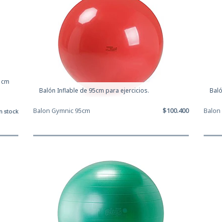
0 cm
Balón Inflable de 95cm para ejercicios.
Baló
Balon Gymnic 95cm
$100.400
Balon
n stock