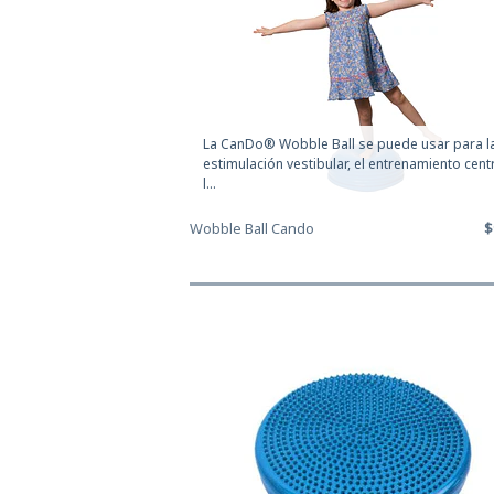
Ej
El
Ge
La CanDo® Wobble Ball se puede usar para l
estimulación vestibular, el entrenamiento centr
T
l...
Wobble Ball Cando
$
Ves