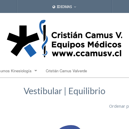
IDIOMAS
sumos Kinesiología
Cristián Camus Valverde
lones de propiocepción
Vestibular | Equilibrio
ndas Elásticas
Ordenar p
bles
mpresas Frias y Caliente