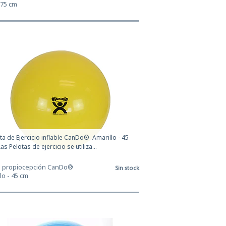
 75 cm
ta de Ejercicio inflable CanDo® Amarillo - 45
as Pelotas de ejercicio se utiliza...
a propiocepción CanDo®
Sin stock
lo - 45 cm