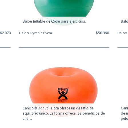
Balón Inflable de 65cm para ejercicios.
Baló
62.970
Balon Gymnic 65cm
$50.390
Balon
CanDo® Donut Pelota ofrece un desafío de
CanD
equilibrio único. La forma ofrece los beneficios de
de m
una ...
pelot