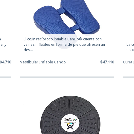
ercicios de mano
ectrodos
l
a
El cojín recíproco inflable CanDo® cuenta con
al y
vainas inflables en forma de pie que ofrecen un
La c
ENS
des...
usua
94.710
Vestibular Inflable Cando
$47.110
Cuña I
tibular | Equilibrio