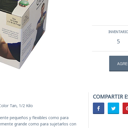
ercicios de mano
ectrodos
INVENTARI
l
5
ENS
tibular | Equilibrio
COMPARTIR E
lor Tan, 1/2 Kilo
ente pequeños y flexibles como para
temente grande como para sujetarlos con