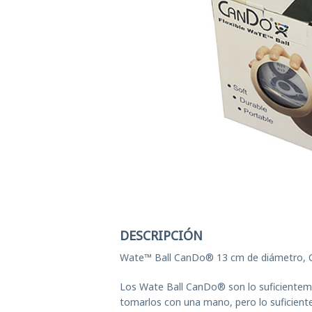
Ej
El
Ge
T
Ves
DESCRIPCIÓN
Wate™ Ball CanDo® 13 cm de diámetro, Co
Los Wate Ball CanDo® son lo suficientem
tomarlos con una mano, pero lo suficien