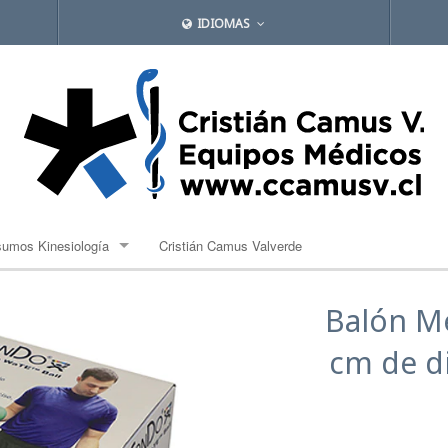
IDIOMAS
sumos Kinesiología
Cristián Camus Valverde
lones de propiocepción
Balón M
ndas Elásticas
cm de d
bles
mpresas Frias y Caliente