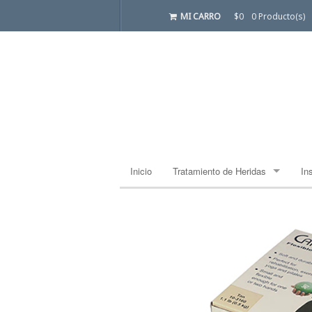
MI CARRO
$0
0 Producto(s)
Inicio
Tratamiento de Heridas
In
Apósito Estándar
Ba
Ba
Ca
Co