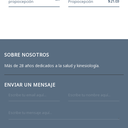
$21.030
propiocepción
Propiocepción
Stock
CanDo® Amarillo
CanDo® Naranjo -
- 45 cm
55 cm
SOBRE NOSOTROS
Más de 28 años dedicados a la salud y kinesiología.
ENVIAR UN MENSAJE