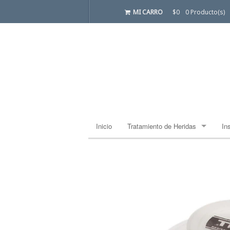
MI CARRO
$0
0 Producto(s)
Inicio
Tratamiento de Heridas
In
Apósito Estándar
Ba
Ba
Ca
Co