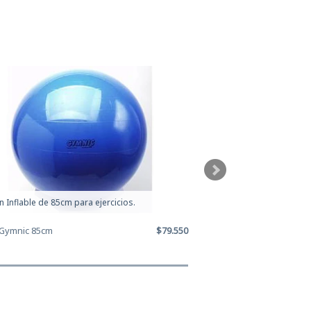
n Inflable de 85cm para ejercicios.
Balón Inflable de 95cm 
 Gymnic 85cm
$79.550
Balon Gymnic 95cm