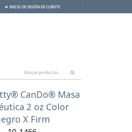
INICIO DE SESIÓN DE CLIENTE
tty® CanDo® Masa
éutica 2 oz Color
egro X Firm
10-1466