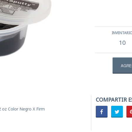
ercicios de mano
ectrodos
INVENTARI
l
10
ENS
tibular | Equilibrio
COMPARTIR E
oz Color Negro X Firm