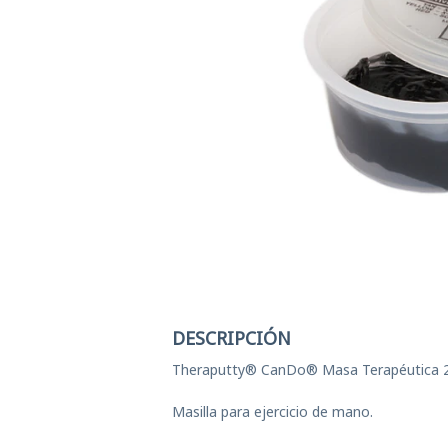
Ej
El
Ge
T
Ves
DESCRIPCIÓN
Theraputty® CanDo® Masa Terapéutica 2 
Masilla para ejercicio de mano.