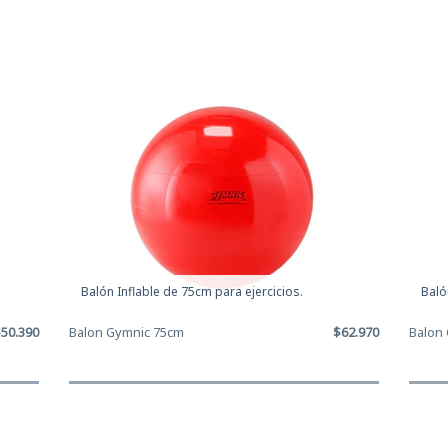
Balón Inflable de 75cm para ejercicios.
Baló
50.390
Balon Gymnic 75cm
$62.970
Balon