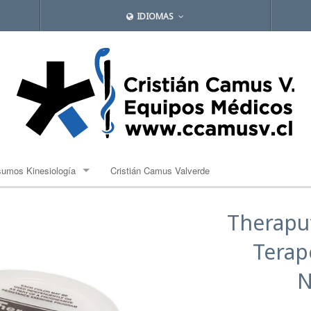
IDIOMAS
sumos Kinesiología
Cristián Camus Valverde
lones de propiocepción
Therapu
ndas Elásticas
Terap
bles
N
mpresas Frias y Caliente