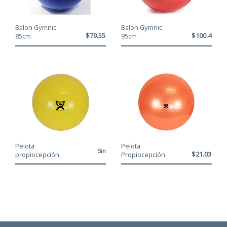
Balon Gymnic
Balon Gymnic
$79.550
$100.400
85cm
95cm
Pelota
Pelota
Sin
$21.030
propiocepción
Propiocepción
Stock
CanDo® Amarillo
CanDo® Naranjo -
- 45 cm
55 cm