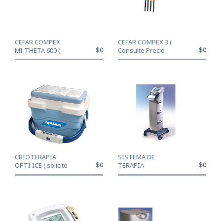
CEFAR COMPEX
CEFAR COMPEX 3 (
$0
$0
MI-THETA 600 (
Consulte Precio
Consulte Precio
Oferta: venta...
Ofe...
CRIOTERAPIA
SISTEMA DE
$0
$0
OPTI ICE ( solicite
TERAPIA
cotización a: ...
ADVANCE STIM
COLOR-
ELECTROES...