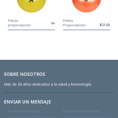
Pelota
Pelota
Sin
$21.030
propiocepción
Propiocepción
Stock
CanDo® Amarillo
CanDo® Naranjo -
- 45 cm
55 cm
SOBRE NOSOTROS
Más de 28 años dedicados a la salud y kinesiología.
ENVIAR UN MENSAJE