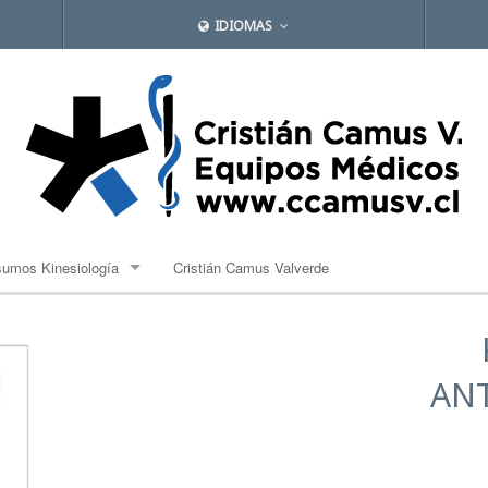
IDIOMAS
sumos Kinesiología
Cristián Camus Valverde
lones de propiocepción
ndas Elásticas
AN
bles
mpresas Frias y Caliente