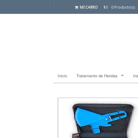
MI CARRO
$0
0 Producto(s)
Inicio
Tratamiento de Heridas
In
Apósito Estándar
Ba
Ba
Ca
Co