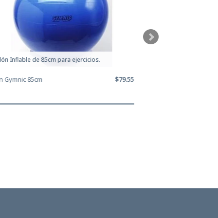
n Inflable de 85cm para ejercicios.
Balón Inflable de 95cm 
 Gymnic 85cm
$79.550
Balon Gymnic 95cm