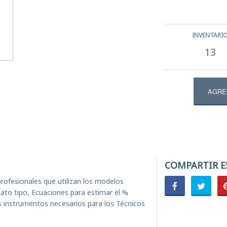
ercicios de mano
INVENTARI
ectrodos
13
l
ENS
tibular | Equilibrio
COMPARTIR E
rofesionales que utilizan los modelos
ato tipo, Ecuaciones para estimar el %
s instrumentos necesarios para los Técnicos