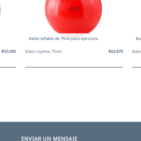
Balón Inflable de 75cm para ejercicios.
Baló
50.390
Balon Gymnic 75cm
$62.970
Balon
ENVIAR UN MENSAJE