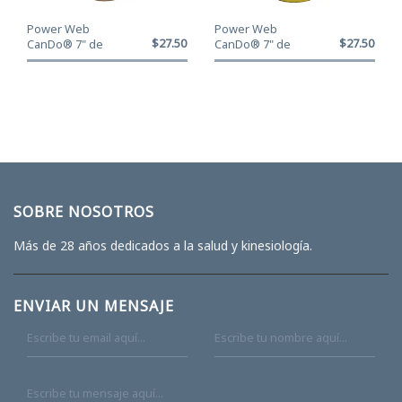
Power Web
Power Web
$27.500
$27.500
CanDo® 7" de
CanDo® 7" de
diámetro - Color
diámetro - Color
Tan XX ...
Amarill...
SOBRE NOSOTROS
Más de 28 años dedicados a la salud y kinesiología.
ENVIAR UN MENSAJE