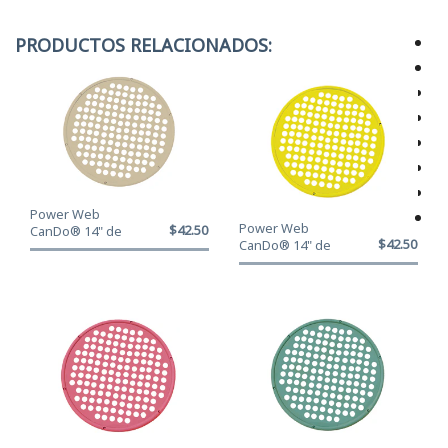
PRODUCTOS RELACIONADOS:
Power Web
Power Web
$42.500
CanDo® 14" de
$42.500
CanDo® 14" de
diámetro - Color
diámetro - Color
Tan XX...
Amaril...