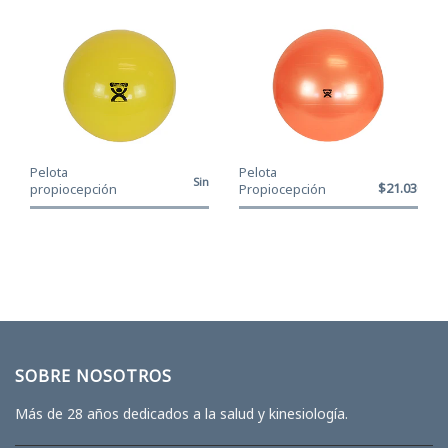
Pelota
Pelota
Sin
$21.030
propiocepción
Propiocepción
Stock
CanDo® Amarillo
CanDo® Naranjo -
- 45 cm
55 cm
SOBRE NOSOTROS
Más de 28 años dedicados a la salud y kinesiología.