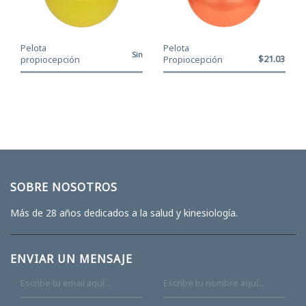
Pelota
Pelota
Sin
$21.030
propiocepción
Propiocepción
Stock
CanDo® Amarillo
CanDo® Naranjo -
- 45 cm
55 cm
SOBRE NOSOTROS
Más de 28 años dedicados a la salud y kinesiología.
ENVIAR UN MENSAJE